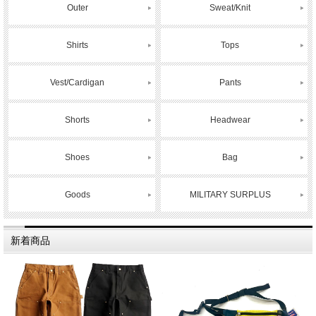
Outer
Sweat/Knit
Shirts
Tops
Vest/Cardigan
Pants
Shorts
Headwear
Shoes
Bag
Goods
MILITARY SURPLUS
新着商品