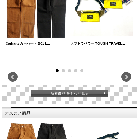
Carhartt カーハート B01 L...
タフトラベラー TOUGH TRAVEL...
タ
新着商品 をもっと見る
オススメ商品