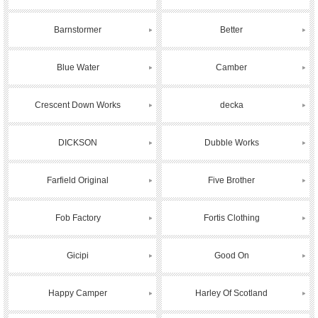
Barnstormer
Better
Blue Water
Camber
Crescent Down Works
decka
DICKSON
Dubble Works
Farfield Original
Five Brother
Fob Factory
Fortis Clothing
Gicipi
Good On
Happy Camper
Harley Of Scotland