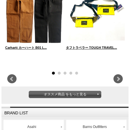
Carhartt カーハート B01 L...
タフトラベラー TOUGH TRAVEL...
タ
オススメ商品 をもっと見る
BRAND LIST
Asahi
Barns Outfitters