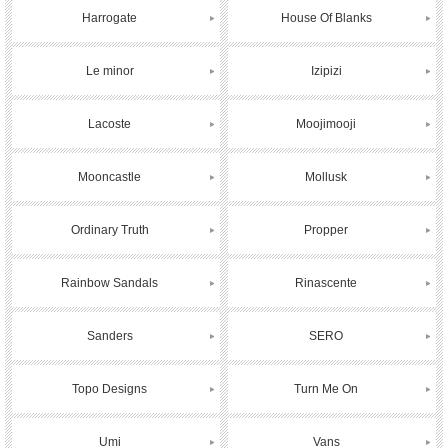
Harrogate
House Of Blanks
Le minor
Izipizi
Lacoste
Moojimooji
Mooncastle
Mollusk
Ordinary Truth
Propper
Rainbow Sandals
Rinascente
Sanders
SERO
Topo Designs
Turn Me On
Umi
Vans