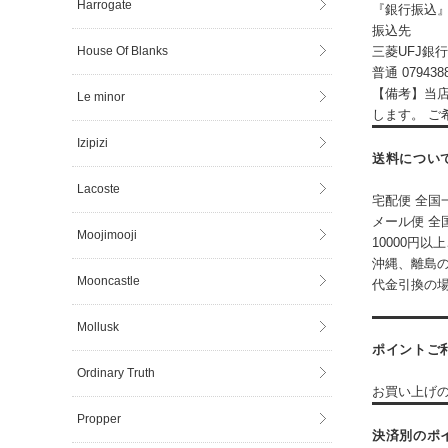
Harrogate
『銀行振込
振込先
House Of Blanks
三菱UFJ銀
普通 07943
【備考】当
Le minor
します。 ご
Izipizi
送料につい
Lacoste
宅配便 全国一
メール便 全国
Moojimooji
10000円
沖縄、離島の
Mooncastle
代金引換の場
Mollusk
ポイントご
Ordinary Truth
お買い上げ
Propper
決済別のポ