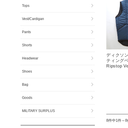
Tops
Vest/Cardigan
Pants
Shorts
ディクソン 
Headwear
ティングベス
Ripstop Ve
Shoes
Bag
Goods
MILITARY SURPLUS
8件中1件～