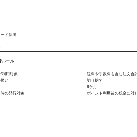
カード決済
済
行ルール
/利用対象
送料や手数料も含む注文合
の扱い
切り捨て
6ケ月
用時の発行対象
ポイント利用後の残金に対