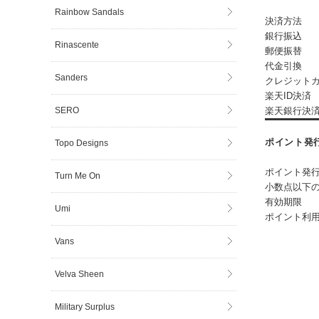
Rainbow Sandals
決済方法
銀行振込
Rinascente
郵便振替
代金引換
Sanders
クレジット
楽天ID決済
SERO
楽天銀行決
ポイント発
Topo Designs
ポイント発行
Turn Me On
小数点以下
有効期限
Umi
ポイント利
Vans
Velva Sheen
Military Surplus