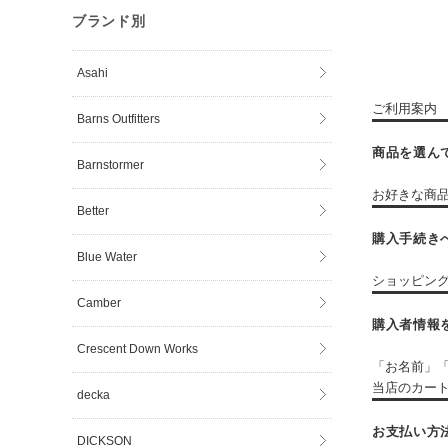
ブランド別
Asahi
ご利用案内
Barns Outfitters
商品を選ん
Barnstormer
お好きな商
Better
購入手続き
Blue Water
ショッピン
Camber
購入者情報
Crescent Down Works
「お名前」
当店のカート
decka
お支払い方
DICKSON