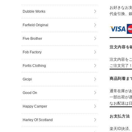
お好きなお
Dubble Works
代金引換、
Farfield Original
Five Brother
注文内容を
Fob Factory
注文内容を
ご注文完了
Fortis Clothing
商品到着ま
Gicipi
通常在庫が
Good On
一部出荷が
なお配送は
Happy Camper
お支払方法
Harley Of Scotland
楽天ID決