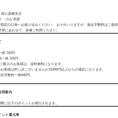
』
行 西心斎橋支店
88 小山 和彦
店指定の口座へお振り込みください。 おそれいりますが、振込手数料はご負
希望にあわせて、各種ご利用ください。
て
律 700円
一律 200円
以上ご購入のお客様は、送料無料になります。
お客様は申し訳ございませんが15000円以上からの適応になります。
合手数料一律440円
利用案内
の際に以下のポイントが発行されます。
イント還元率