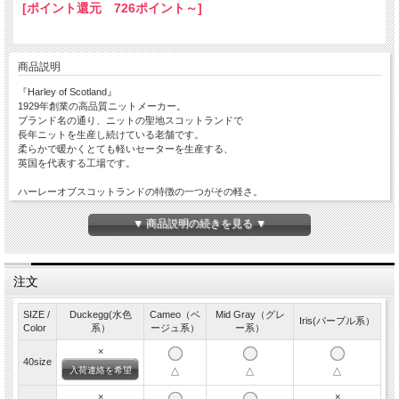
[ポイント還元 726ポイント～]
商品説明
『Harley of Scotland』
1929年創業の高品質ニットメーカー。
ブランド名の通り、ニットの聖地スコットランドで
長年ニットを生産し続けている老舗です。
柔らかで暖かくとても軽いセーターを生産する、
英国を代表する工場です。
ハーレーオブスコットランドの特徴の一つがその軽さ。
それでいて保温性は抜群。軽くて暖かいセーターです。
袖付けや両脇、袖など全てにおいて
▼ 商品説明の続きを見る ▼
シームレス（縫い目無し）の製法で作られている為
着用したときのゴロツキが無く、快適な着心地。ニットのため
伸縮性も高く運動面でも申し分の無いアイテム。
冬に欠かせないマストアイテムです。
注文
【シェットランドウール】
SIZE /
Duckegg(水色
Cameo（ベ
Mid Gray（グレ
スコットランドの北、シェットランド諸島に生息する羊からとれる
Iris(パープル系）
Color
系）
ージュ系）
ー系）
ハリと光沢感が特徴的なウール。
ざっくりとした質感でありながら上品で優しい風合いです。
×
40size
ピュアウールならではの暖かみをお楽しみいただけます。
入荷連絡を希望
△
△
△
MADE IN SCOTLAND
×
×