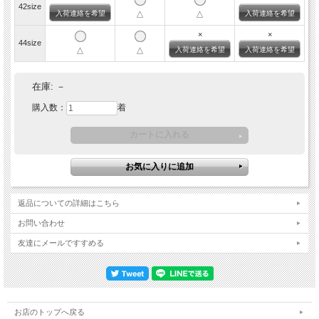
42size
入荷連絡を希望
入荷連絡を希望
△
△
素材 シェットランドウール100％
×
×
SIZE/身幅/裄丈/着丈
44size
入荷連絡を希望
入荷連絡を希望
40size/54cm/88cm/68cm
△
△
42size/56cm/90cm/70cm
44size/58cm/92cm/72cm
※サイズは目安です。縫製品のため、若干のずれが生じます事をご容赦下さい。
在庫:
－
購入数：
着
返品についての詳細はこちら
お問い合わせ
友達にメールですすめる
お店のトップへ戻る