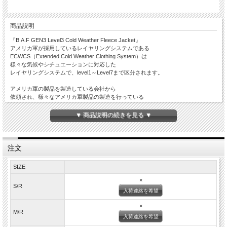
商品説明
『B.A.F GEN3 Level3 Cold Weather Fleece Jacket』
アメリカ軍が採用しているレイヤリングシステムである
ECWCS（Extended Cold Weather Clothing System）は
様々な気候やシチュエーションに対応した
レイヤリングシステムで、level1～Level7まで区分されます。
アメリカ軍の製品を製造している会社から
依頼され、様々なアメリカ軍製品の製造を行っている
『B.A.F』社がアメリカ軍の規格に沿って製造した民間放出品になります。
第3世代の後期型をベースにBAF独自にデザインした
▼ 商品説明の続きを見る ▼
フリースジャケットです。
肉厚なポーラーテック社のフリースを採用し
軽量で暖かく速乾性に優れたフリースです。
注文
本来レイヤードとして考えられているLevel3ですが
日本国内の気候を考えると、
SIZE
十分アウターとしても採用できそうです。
×
フロントはダブルジッパー、脇下にはベンチレーション
S/R
入荷連絡を希望
内ポケットはメッシュ仕様で二つ搭載されており
袖はベルクロで調節が出来て、裾もアジャスターで調節が可能です。
×
肩回りや袖部分にナイロンで補強されております。
M/R
入荷連絡を希望
防風性や摩耗性の向上と上からアウターを着用する際に
滑りが良く着脱がしやすくなっております。