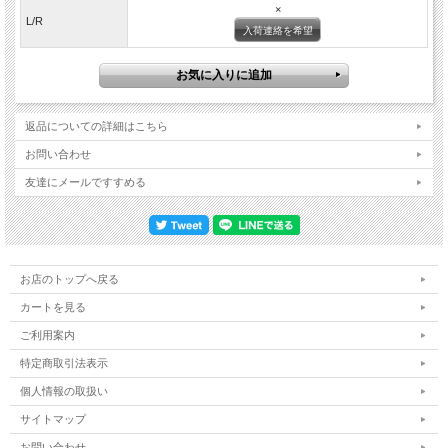
×
L/R
※POLAETEC社のフリースは生産時期により
入荷連絡を希望
生地の厚みや起毛具合などロットブレは生じております。
生地のご指定は受けたまわることが出来ません。
予め、ご了承くださいませ。
Made In China
返品についての詳細はこちら
素材 ポリエステル100％
お問い合わせ
SIZE/身幅/裄丈/着丈
友達にメールですすめる
SR/58cm/87cm/66cm
MR/61cm/89cm/69cm
LR/64cm/91cm/72cm
※スタッフ 170cm 60kg SRサイズ着用
お店のトップへ戻る
カートを見る
ご利用案内
特定商取引法表示
個人情報の取扱い
サイトマップ
お問い合わせ