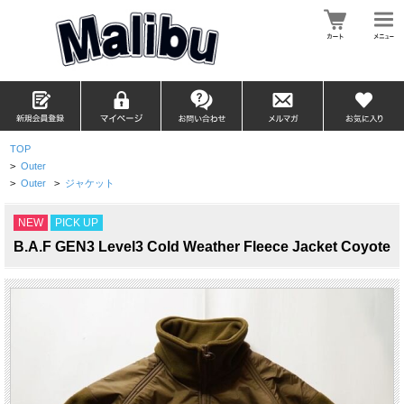
TOP
>
Outer
>
Outer
>
ジャケット
NEW
PICK UP
B.A.F GEN3 Level3 Cold Weather Fleece Jacket Coyote