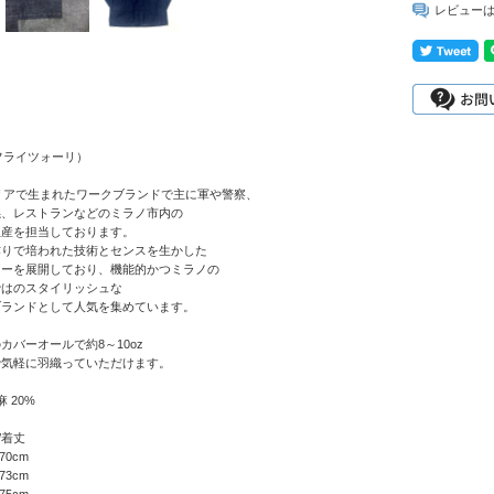
レビュー
I（フライツォーリ）
タリアで生まれたワークブランドで主に軍や警察、
係、レストランなどのミラノ市内の
生産を担当しております。
作りで培われた技術とセンスを生かした
ターを展開しており、機能的かつミラノの
ではのスタイリッシュな
ブランドとして人気を集めています。
カバーオールで約8～10oz
で気軽に羽織っていただけます。
麻 20%
幅/着丈
/70cm
/73cm