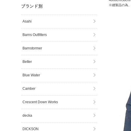
48/88cm/58cm
※縫製品の為
ブランド別
Asahi
Barns Outfitters
Barnstormer
Better
Blue Water
Camber
Crescent Down Works
decka
DICKSON