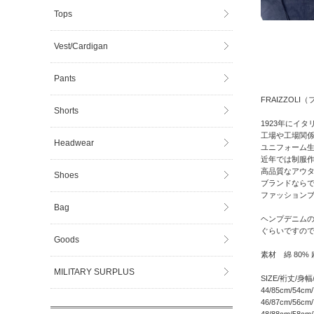
Tops
Vest/Cardigan
Pants
FRAIZZOL
Shorts
1923年にイ
工場や工場関
Headwear
ユニフォーム
近年では制服
高品質なアウ
Shoes
ブランドなら
ファッション
Bag
ヘンプデニムの
ぐらいですの
Goods
素材 綿 80% 
MILITARY SURPLUS
SIZE/裄丈/身
44/85cm/54cm
46/87cm/56cm