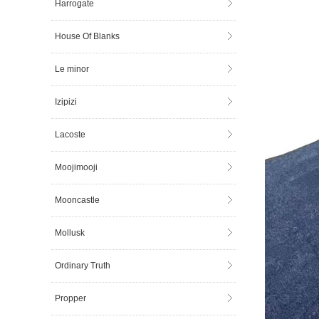
Harrogate
House Of Blanks
Le minor
Izipizi
Lacoste
Moojimooji
Mooncastle
Mollusk
Ordinary Truth
Propper