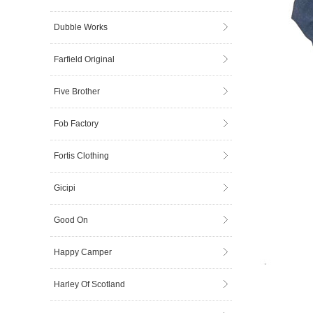
Dubble Works
Farfield Original
Five Brother
Fob Factory
Fortis Clothing
Gicipi
Good On
Happy Camper
Harley Of Scotland