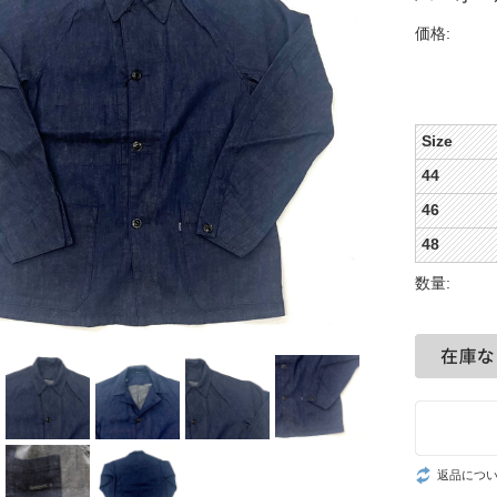
価格:
Size
44
46
48
数量:
返品につ