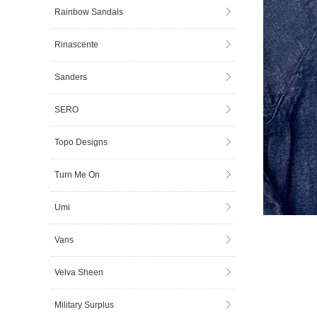
Rainbow Sandals
Rinascente
Sanders
SERO
Topo Designs
Turn Me On
Umi
Vans
Velva Sheen
Military Surplus