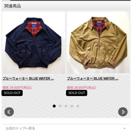
タックインでもタックアウトでもどちらでも着用していただけます。
関連商品
バックスタイルはボックスプリーツ
クラシックなボタンダウンシャツの象徴も一つでもある
バックスタイルはボックスプリーツの仕様になります。
生地は6オンス程度の程よい厚みのオックスフォード
今回より生地の選定にも携わらせていただきましたので
前立て裏に当店の名前が記載されたタグも付いております。
シルエットはクラシックな大きさでゆったりとしております。
170cm 60kgでMサイズを着用しております。
男性のスタイルの定番アイテムでもある
ボタンダウンのシャツだからこそ
とことん縫製や生地、デザインにこだわり抜いたシャツを！
是非、ご検討くださいませ。
ブルーウォーター BLUE WATER ...
ブルーウォーター BLUE WATER ...
※商品の素材やカラーはOxford White/Oxford Blue以外は
シーズンによって変更する場合がございます。
価格:28,600円(税込)
価格:28,600円(税込)
再販できない素材、カラーもございます。ご了承くださいませ。
SOLD OUT
SOLD OUT
MADE IN JAPAN
素材 コットン100%
※発送はポスト投函のメール便になります。
お店のトップへ戻る
SIZE/肩幅/身幅/袖丈/着丈/首回り