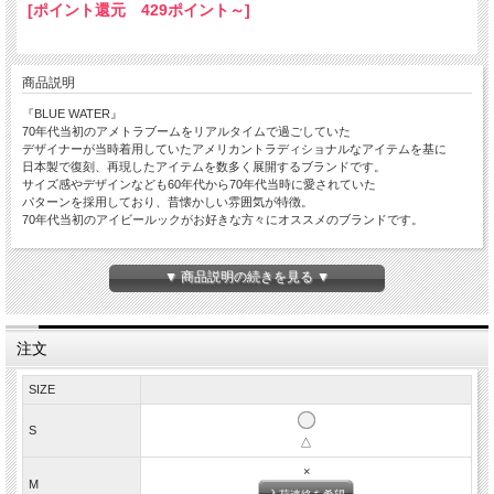
[ポイント還元 429ポイント～]
商品説明
『BLUE WATER』
70年代当初のアメトラブームをリアルタイムで過ごしていた
デザイナーが当時着用していたアメリカントラディショナルなアイテムを基に
日本製で復刻、再現したアイテムを数多く展開するブランドです。
サイズ感やデザインなども60年代から70年代当時に愛されていた
パターンを採用しており、昔懐かしい雰囲気が特徴。
70年代当初のアイビールックがお好きな方々にオススメのブランドです。
『オウンメイク型 ボタンダウンシャツ』
▼ 商品説明の続きを見る ▼
オウンメイクという、アメトラ一筋何百年とやってきたブルックス・ブラザーズが
今一度オールアメリカンメイドを目指し、自社工場で作っているラインで
生産されていたボタンダウンシャツ『ポロカラーシャツ』をベースに
デザインしたボタンダウンシャツになります。
注文
アメリカブランドのシャツがお好きな方には
きっと気に入っていただけるシャツに仕上がっていると思います。
SIZE
襟のロールが綺麗に出るように様々な工夫が施されております。
S
まず、フロントボタンは通常7つの物が多いですが
△
こちらは6個になっており
個々のボタンの間隔が通常より広くなっております。
×
M