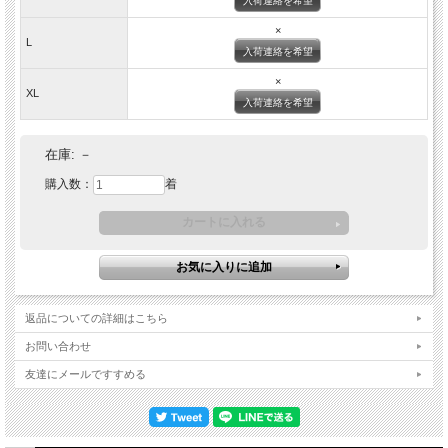
入荷連絡を希望
オウンメイクのシャツは約4インチ(10センチから11センチ)ほどの長さでしたが
こちらもそれに近い長さになっておりますので
×
ボタンを締めた状態でもキレイですが
L
入荷連絡を希望
第一ボタンを開けて着たときの襟のロールが非常に綺麗に出ます。
×
襟の高さも8.6センチとオウンメイクと同じ長さになっております。
XL
襟のロールが美しく出る物は「フルロール」と呼ばれておりましたが
入荷連絡を希望
こちらのシャツもフルロールと呼ぶのにもふさわしいシャツに仕上がっておりま
す。
在庫:
－
サイドの縫製仕様は巻き伏せ本縫い仕様
高級なドレスシャツにも採用される
購入数：
着
巻き伏せ本縫い仕様で仕上げております。
見た目の美しさはモチロン、強度もかなり高くなっている仕様です。
ボタンは少し小ぶりな貝ボタンが採用されており
上品な雰囲気を演出してくれております。
カフスはギャザーが入り、剣ボロはボタン無しの仕様です。
オウンメイクでも採用されておりましが
返品についての詳細はこちら
カフスは職人さんの手作業によってギャザーが入っております。
見た目も美しく、上品な仕上がりです。
お問い合わせ
友達にメールですすめる
剣ボロはボタン無しの仕様になりますので
袖を捲りやすく、もたつきが出来ないようになっております。
裾はタックイン、タックアウトどちらもしやすい切り返しの深さになっておりま
す。