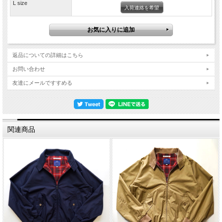
●着用画像ではSサイズを着用しています。
L size
普段29インチや30インチのデニムを着用したり
入荷連絡を希望
Sサイズのパンツを良く着用しています。
5番目の穴がジャストフィットでした。
おおよその適正サイズは下記の通りです。
Sサイズ→W29からW32
返品についての詳細はこちら
Mサイズ→W31からW34
Lサイズ→W33からW36
お問い合わせ
サイズのご参考になれば幸いです。
友達にメールですすめる
関連商品