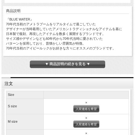
商品説明
『BLUE WATER』
70年代当初のアメトラブームをリアルタイムで過ごしていた
デザイナーが当時着用していたアメリカントラディショナルなアイテムを基に
日本製で復刻、再現したアイテムを数多く展開するブランドです。
サイズ感やデザインなども60年代から70年代当時に愛されていた
パターンを採用しており、昔懐かしい雰囲気が特徴。
70年代当初のアイビールックがお好きな方々にオススメのブランドです。
スティラップレザーを使用したナンバリングベルトです。
上質なスティラップレザーは非常にしなやかで
▼ 商品説明の続きを見る ▼
皺にもなりにくく上品な素材感
蝋引きされており、油分もタップリで使い込むごとに良い雰囲気に◎
流行り廃りの無い、シンプルなデザインで
様々なスタイルに活用いただけるかと思います。
注文
是非、ご検討宜しくお願いします。
Size
SIZE/ベルト全長/5番目の穴/3番目の穴/一番目の穴
Ssize/93cm/75cm/80.5cm/86.5cm
×
Msize/98cm/80.5cm/86cm/91cm
S size
入荷連絡を希望
Lsize/104cm/86cm/91.5cm/97cm
ベルト幅 3cm
×
ベルトの厚み 3mm
M size
入荷連絡を希望
※サイズは目安です。縫製品のため、若干のずれが生じます事をご容赦下さい。
※着用していると1インチ程、伸びてきます。
×