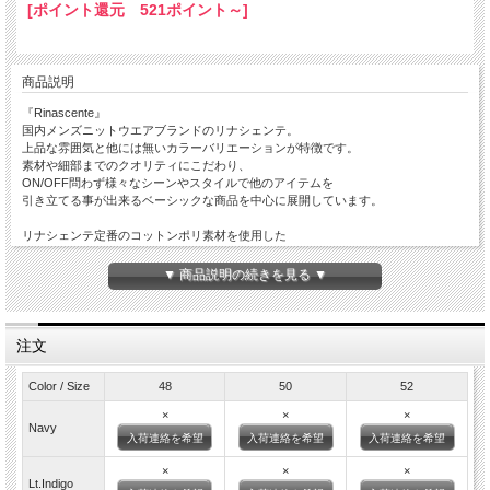
[ポイント還元 521ポイント～]
商品説明
『Rinascente』
国内メンズニットウエアブランドのリナシェンテ。
上品な雰囲気と他には無いカラーバリエーションが特徴です。
素材や細部までのクオリティにこだわり、
ON/OFF問わず様々なシーンやスタイルで他のアイテムを
引き立てる事が出来るベーシックな商品を中心に展開しています。
リナシェンテ定番のコットンポリ素材を使用した
スキッパーポロシャツ
やや浅めのVネックに後付けされた襟が
▼ 商品説明の続きを見る ▼
解放感とカジュアル感のある雰囲気に◎
ポロシャツ＝おじさんといったイメージになりにくく
普段着用されない方でも着用しやすいニットポロになっているかと思います。
注文
仕様されているコットンポリ素材は記載はありませんが
遮熱性もあり、何度洗っても型崩れのしにくい素材でもあるので
Color / Size
48
50
52
気兼ねなく着用いただけるのも魅力的です。
×
×
×
是非、ご検討宜しくお願いします。
Navy
入荷連絡を希望
入荷連絡を希望
入荷連絡を希望
MADE IN JAPAN
×
×
×
Lt.Indigo