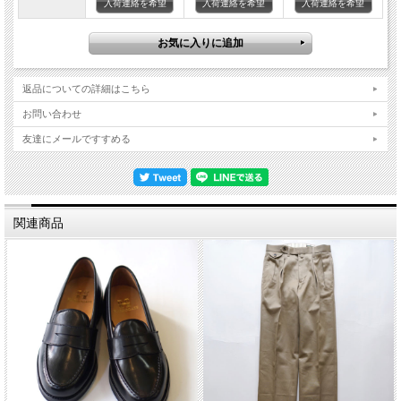
入荷連絡を希望
入荷連絡を希望
入荷連絡を希望
素材 コットン 53% ポリエステル 47%
SIZE/肩幅/身幅/袖丈/着丈
48size/40cm/53cm/25cm/64cm
50size/43cm/55cm/27cm/68cm
52size/45cm/58cm/28cm/70cm
※サイズは目安です。縫製品のため個体差がございます。
返品についての詳細はこちら
お問い合わせ
友達にメールですすめる
関連商品